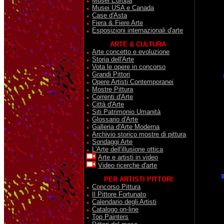
Musei Europa
Musei USA e Canada
Case d'Asta
Fiera & Fiere Arte
Esposizioni internazionali d'arte
ARTE & CULTURA
Arte concetto e evoluzione
Storia dell'Arte
Vota le opere in concorso
Grandi Pittori
Opere Artisti Contemporanei
Mostre Pittura
Correnti d'Arte
Città d'Arte
Siti Patrimonio Umanità
Glossario d'Arte
Galleria d'Arte Moderna
Archivio storico mostre di pittura
Sondaggi Arte
L'Arte dell'illusione ottica
Arte e artisti in video
Video ricerche d'arte
PER ARTISTI PITTORI
Concorso Pittura
Il Pittore Fortunato
Calendario degli Artisti
Catalogo on-line
Top Painters