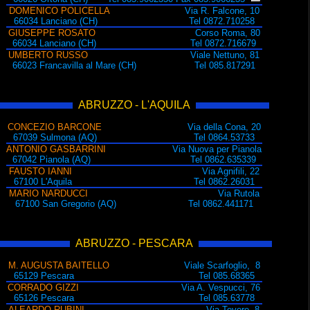
DOMENICO POLICELLA
Via R. Falcone, 10
66034 Lanciano (CH) Tel 0872.710258
GIUSEPPE ROSATO
Corso Roma, 80
66034 Lanciano (CH) Tel 0872.716679
UMBERTO RUSSO
Viale Nettuno, 81
66023 Francavilla al Mare (CH) Tel 085.817291
ABRUZZO - L'AQUILA
CONCEZIO BARCONE
Via della Cona, 20
67039 Sulmona (AQ) Tel 0864.53733
ANTONIO GASBARRINI
Via Nuova per Pianola
67042 Pianola (AQ) Tel 0862.635339
FAUSTO IANNI
Via Agnifili, 22
67100 L'Aquila Tel 0862.26031
MARIO NARDUCCI
Via Rutola
67100 San Gregorio (AQ) Tel 0862.441171
ABRUZZO - PESCARA
M. AUGUSTA BAITELLO
Viale Scarfoglio, 8
65129 Pescara Tel 085.68365
CORRADO GIZZI
Via A. Vespucci, 76
65126 Pescara Tel 085.63778
ALEARDO RUBINI
Via Tevere, 8