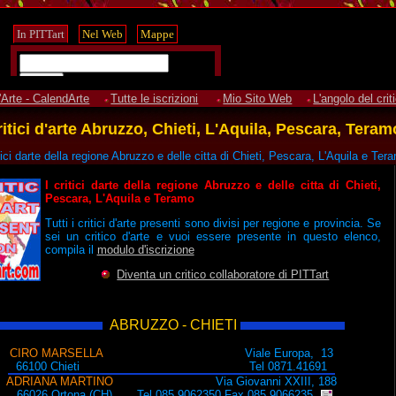
'Arte - CalendArte
Tutte le iscrizioni
Mio Sito Web
L'angolo del crit
itici d'arte Abruzzo, Chieti, L'Aquila, Pescara, Teram
itici darte della regione Abruzzo e delle citta di Chieti, Pescara, L'Aquila e Ter
I critici darte della regione Abruzzo e delle citta di Chieti,
Pescara, L'Aquila e Teramo
Tutti i critici d'arte presenti sono divisi per regione e provincia. Se
sei un critico d'arte e vuoi essere presente in questo elenco,
compila il
modulo d'iscrizione
Diventa un critico collaboratore di PITTart
ABRUZZO - CHIETI
CIRO MARSELLA
Viale Europa, 13
66100 Chieti Tel 0871.41691
ADRIANA MARTINO
Via Giovanni XXIII, 188
66026 Ortona (CH) Tel 085.9062350 Fax 085.9066235