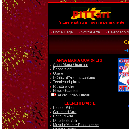
Pitture e artisti in mostra permanente
Home Page
Notizie Arte
Calendario d
Cr
I cr
ANNA MARIA GUARNIERI
Anna Maria Guarnieri
Esposizioni
Opere
I Critici d'Arte raccontano
Tecnica di pittura
Ritratti a olio
News Guarnieri
Audio Video Filmati
ELENCHI D'ARTE
Elenco Pittori
Gallerie d'Arte
Critici d'Arte
Ditte Belle Arti
Musei d'Arte e Pinacoteche