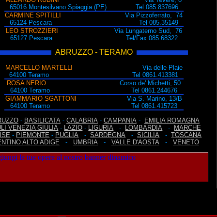
65016 Montesilvano Spiaggia (PE) Tel 085.837696
CARMINE SPITILLI
Via Pizzoferrato, 74
65124 Pescara Tel 085.35149
LEO STROZZIERI
Via Lungaterno Sud, 76
65127 Pescara Tel/Fax 085.68322
ABRUZZO - TERAMO
MARCELLO MARTELLI
Via delle Plaie
64100 Teramo Tel 0861.413381
ROSA NERIO
Corso de' Michetti, 50
64100 Teramo Tel 0861.244676
GIAMMARIO SGATTONI
Via S. Marino, 13/B
64100 Teramo Tel 0861.415723
RUZZO
-
BASILICATA
-
CALABRIA
-
CAMPANIA
-
EMILIA ROMAGNA
ULI VENEZIA GIULIA
-
LAZIO
-
LIGURIA
-
LOMBARDIA
-
MARCHE
ISE
-
PIEMONTE
-
PUGLIA
-
SARDEGNA
-
SICILIA
-
TOSCANA
NTINO ALTO ADIGE
-
UMBRIA
-
VALLE D'AOSTA
-
VENETO