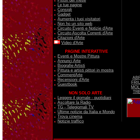
Pittori del mese
Le tue pagine
Consigli
Gadget
Aumenta i tuoi visitatori
Non ho un sito web
Circuito Eventi e Notizie d'Arte
Circuito Ascolta Correnti d'Arte
Citazioni d'Arte
Video d'Arte
PAGINE INTERATTIVE
Eventi e Mostre Pittura
Annunci Arte
Biografie Artisti
Pittura e artisti pittori in mostra
CommentArte
AB
Recensioni d'Arte
FRI
Guestbook
MOL
TRE
NON SOLO ARTE
Leggere il giornale - quotidiani
Ascoltare la Radio
TG - Telegiornali TV
Ultime notizie da Italia e Mondo
Trova cinema
Notizie traffico