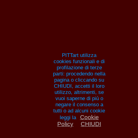
Pitture e artisti
HOME
ANNA MARIA GUARNIERI
ELENC
PITTORI
ANNUNCI
AR
PITTart utilizza
cookies funzionali e di
profilazione di terze
parti: procedendo nella
pagina o cliccando su
CHIUDI, accetti il loro
Critici d'arte Veneto, 
utilizzo, altrimenti, se
vuoi saperne di più o
Padova, Verona, Vi
negare il consenso a
tutti o ad alcuni cookie
Belluno, Rovigo, Tr
Cookie
leggi la
Policy
CHIUDI