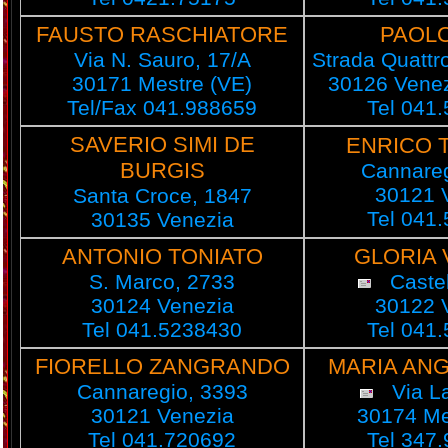
FAUSTO RASCHIATORE
PAOLO
Via N. Sauro, 17/A
Strada Quattr
30171 Mestre (VE)
30126 Venez
Tel/Fax 041.988659
Tel 041
SAVERIO SIMI DE
ENRICO 
BURGIS
Cannareg
30121 
Santa Croce, 1847
Tel 041
30135 Venezia
ANTONIO TONIATO
GLORIA 
S. Marco, 2733
Castel
30124 Venezia
30122 
Tel 041.5238430
Tel 041
FIORELLO ZANGRANDO
MARIA ANG
Cannaregio, 3393
Via La
30121 Venezia
30174 Me
Tel 041.720692
Tel 347