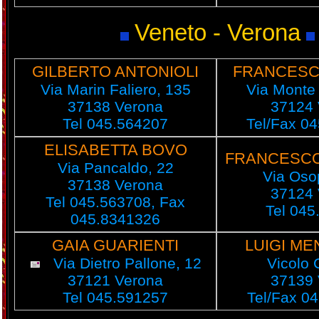
Veneto - Verona
GILBERTO ANTONIOLI
FRANCESC
Via Marin Faliero, 135
Via Monte
37138 Verona
37124 
Tel 045.564207
Tel/Fax 0
ELISABETTA BOVO
FRANCESCO
Via Pancaldo, 22
Via Oso
37138 Verona
37124 
Tel 045.563708, Fax
Tel 045
045.8341326
GAIA GUARIENTI
LUIGI ME
Via Dietro Pallone, 12
Vicolo C
37121 Verona
37139 
Tel 045.591257
Tel/Fax 0