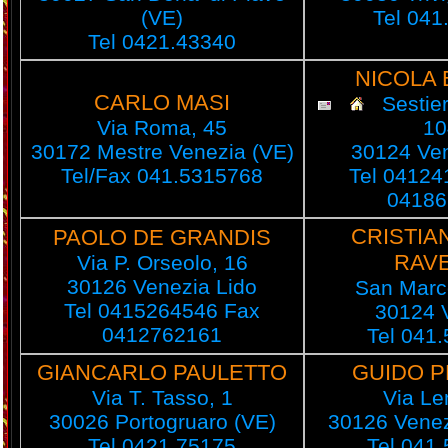
(VE)
Tel 041
Tel 0421.43340
NICOLA 
CARLO MASI
Sestier
Via Roma, 45
10
30172 Mestre Venezia (VE)
30124 Ven
Tel/Fax 041.5315768
Tel 04124
04186
CRISTIA
PAOLO DE GRANDIS
RAV
Via P. Orseolo, 16
30126 Venezia Lido
San Marc
Tel 0415264546 Fax
30124 
0412762161
Tel 041
GIANCARLO PAULETTO
GUIDO 
Via T. Tasso, 1
Via Le
30026 Portogruaro (VE)
30126 Venez
Tel 0421.75175
Tel 041