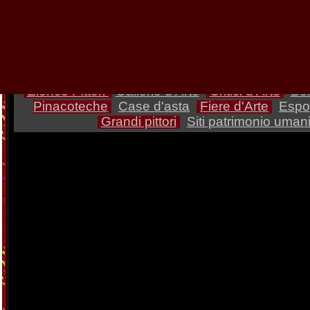
Critici d'arte del Veneto e d
di Venezia, Padova, Verona,
Belluno, Rovigo, Tre
Elenco Pittori
Gallerie d'Arte
Critici d'Arte
Bel
Pinacoteche
Case d'asta
Fiere d'Arte
Espos
Grandi pittori
Siti patrimonio umani