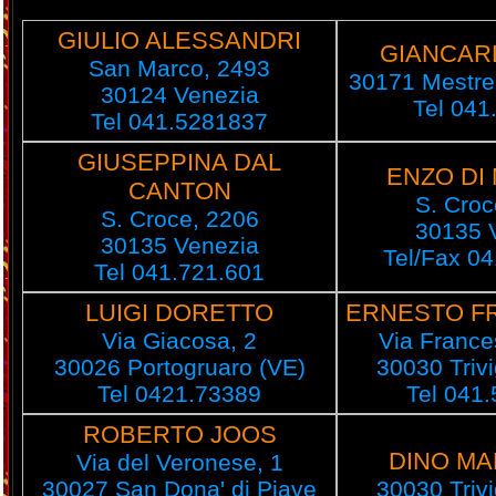
GIULIO ALESSANDRI
GIANCARL
San Marco, 2493
30171 Mestre
30124 Venezia
Tel 041
Tel 041.5281837
GIUSEPPINA DAL
ENZO DI
CANTON
S. Croc
S. Croce, 2206
30135 
30135 Venezia
Tel/Fax 0
Tel 041.721.601
LUIGI DORETTO
ERNESTO F
Via Giacosa, 2
Via France
30026 Portogruaro (VE)
30030 Triv
Tel 0421.73389
Tel 041
ROBERTO JOOS
DINO M
Via del Veronese, 1
30027 San Dona' di Piave
30030 Triv