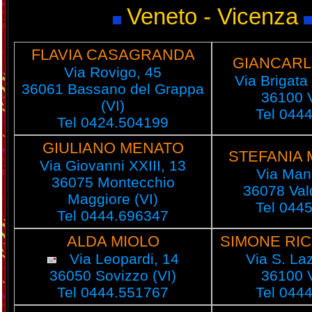
Veneto - Vicenza
FLAVIA CASAGRANDA
GIANCARL
Via Rovigo, 45
Via Brigata
36061 Bassano del Grappa
36100 
(VI)
Tel 044
Tel 0424.504199
GIULIANO MENATO
STEFANIA 
Via Giovanni XXIII, 13
Via Man
36075 Montecchio
36078 Val
Maggiore (VI)
Tel 044
Tel 0444.696347
ALDA MIOLO
SIMONE RIC
Via Leopardi, 14
Via S. La
36050 Sovizzo (VI)
36100 
Tel 0444.551767
Tel 044