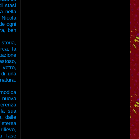
di stasi
a nella
 Nicola
de ogni
ara, ben
 storia,
rca, la
ntazione
astoso,
 vetro,
 di una
natura,
smodica
a nuova
ferenza
lla sua
, dalle
’eterea
ilievo,
na fase