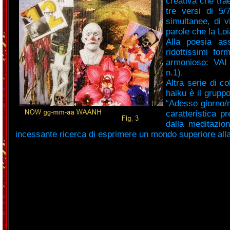
creativa che tra
tre versi di 5/
simultanee, di v
parole che la Loi
Alla poesia as
ridottissimi for
armonioso: VA
n.1).
Altra serie di co
haiku è il grup
“Adesso giorno/m
caratteristica p
dalla meditazio
incessante ricerca di esprimere un mondo superiore alla