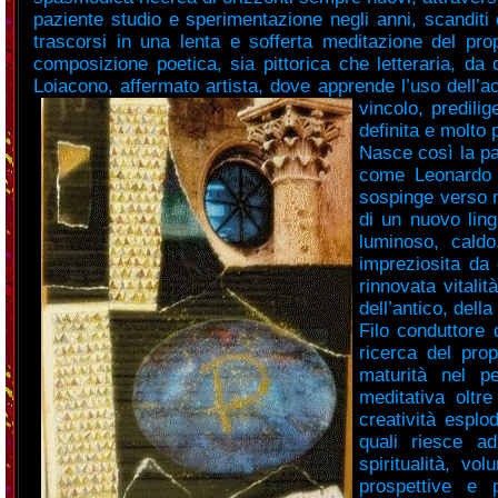
paziente studio e sperimentazione negli anni, scanditi da
trascorsi in una lenta e sofferta meditazione del pro
composizione poetica, sia pittorica che letteraria, da
Loiacono, affermato artista, dove apprende l’uso dell’ac
vincolo, predilig
definita e molto
Nasce così la pas
come Leonardo e
sospinge verso n
di un nuovo ling
luminoso, caldo
impreziosita da 
rinnovata vitali
dell’antico, della 
Filo conduttore
ricerca del prop
maturità nel p
meditativa oltre
creatività esplo
quali riesce ad
spiritualità, vo
prospettive e 