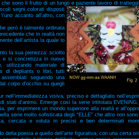
 che sono il frutto di un lungo e
paziente lavoro di tratteggi
uscoli segni colorati disposti
’uno accanto all’altro, con
 che però è talmente ordinata
precedente che in realtà non
ente dell’artista la quale lo
unto la sua pienezza: sciolto
à e si concretizza in nuove
, utilizzando materiale di
 di depliants o libri, tutti
o assemblati seguendo una
al colpo d’occhio su quegli
r nell’immediatezza visiva, preciso e dettagliato nell’espri
 di stati d’animo. Emerge così la serie intitolata EVENING,
ia, per esprimere un mondo superiore alla realtà e all’oppr
 nella serie molto sofisticata degli “ELLE” che altro non son
ata, cercata e voluta in precisi e ben determinati mom
o della poesia e quello dell’arte figurativa, con una certa ori