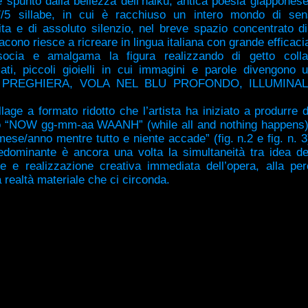
e spunto dalla bellezza
dell’haiku, antica poesia giapponese
7/5 sillabe, in cui è racchiuso un intero mondo di sen
ita e di assoluto silenzio, nel breve spazio concentrato d
acono riesce a ricreare in lingua italiana con grande efficaci
socia e amalgama la figura realizzando di getto coll
mati, piccoli gioielli in cui immagini e parole divengono u
I PREGHIERA, VOLA NEL BLU PROFONDO, ILLUMINALO
llage a formato ridotto che l’artista ha iniziato a produrre 
po “NOW gg-mm-aa WAANH” (while all and nothing happens
ese/anno mentre tutto e niente accade” (fig. n.2 e fig. n. 3
redominante è ancora una volta la simultaneità tra idea de
ne e realizzazione creativa immediata dell’opera, alla pe
 realtà materiale che ci circonda.