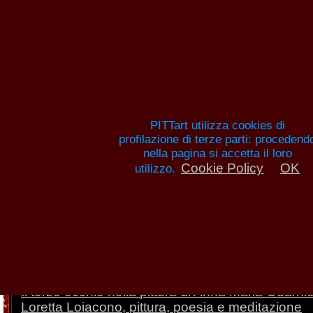
Pitture e artisti
HOME
ANNA MARIA GUARNIERI
EL
PITTart utilizza cookies di
profilazione di terze parti: procedend
nella pagina si accetta il loro
Cookie Policy
OK
utilizzo.
Loretta Loiacono, pit
Loretta Loiacono, pittura, poesia e med
moderna, dott
Leggi altre recensioni della dott.ssa Anna Rit
Il terzo occhio nella pittura di Anna Maria Guarnie
Loretta Loiacono, pittura, poesia e meditazione