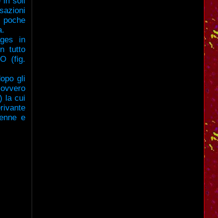
 in soli
sazioni
i poche
a.
ages in
n tutto
 (fig.
dopo gli
)ovvero
) la cui
rivante
renne e