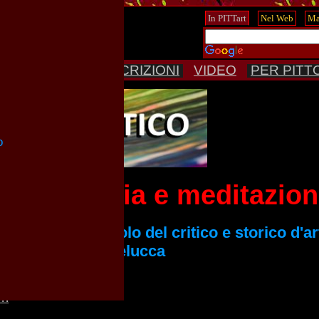
ENCHI
ARTE
ISCRIZIONI
VIDEO
PER PITT
o
tura, poesia e meditazio
itazione - Articolo del critico e storico d'ar
.ssa Anna Rita Delucca
a Delucca:
ri