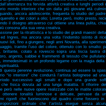
ll’alternanza tra fervida attività creativa e lunghi periodi 
prio mondo interiore che sin dalla più giovane età culmin
 quando, ancora adolescente, frequenta lo studio del padre
querello e dei colori a olio; Loretta però, molto presto,
reci
endo il disegno attraverso cui ottiene una linea pulita, chi
 più consona alla sua vena creativa.
sione per la ritrattistica e lo studio dei grandi maestri della
d Ingres, ma ancora una volta l’indomito istinto di rice
uovi lidi, fino a giungere, negli anni Novanta, alla sperime
uaggio, tramite l’uso del colore, ottenuto con lo smalto: p
, brillante, colato a rovescio sopra una liscia lastra di
oro, argento, sabbie e frammenti di tessuto che pullulano
tà, immedesimati in un profondo legame con la magia della 
spiritualità.
 di questa perenne evoluzione, continua ad essere la spa
rio “io interiore” che condurrà l’artista bolognese ad un
eriodo successivo agli smalti e dopo una grande sof
 che fisica dovuta ad una lunga malattia. Il rifiorire de
de però nelle nuove opere realizzate con le matite colorate
 ottenere tonalità luminose e delicate, pervase da un
lumi rigonfi che fuoriescono dal quadro come fossero in r
proporzioni ordinate che l’artista esegue senza alcu