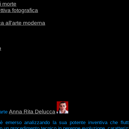
di morte
ttiva fotografica
ica all'arte moderna
o
Anna Rita Delucca
'arte
o è emerso analizzando la sua potente inventiva che flutt
o un procedimento tecnico in perenne evoluzione, caratteriz