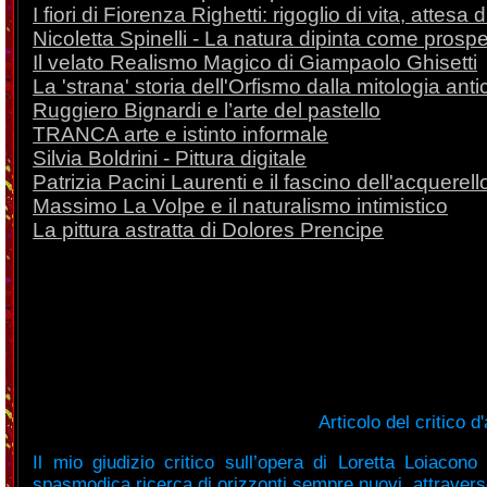
I fiori di Fiorenza Righetti: rigoglio di vita, attesa 
Nicoletta Spinelli - La natura dipinta come prospe
Il velato Realismo Magico di Giampaolo Ghisetti
La 'strana' storia dell'Orfismo dalla mitologia ant
Ruggiero Bignardi e l’arte del pastello
TRANCA arte e istinto informale
Silvia Boldrini - Pittura digitale
Patrizia Pacini Laurenti e il fascino dell'acquerell
Massimo La Volpe e il naturalismo intimistico
La pittura astratta di Dolores Prencipe
Articolo del critico d
Il mio giudizio critico sull’opera di Loretta Loiacon
spasmodica ricerca di orizzonti sempre nuovi, attravers