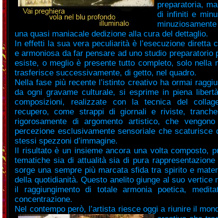
preparatoria, ma
di infiniti e min
minuziosamente l
una quasi maniacale dedizione alla cura del dettaglio.
In effetti la sua vera peculiarità è l’esecuzione diretta
e armoniosa da far pensare ad uno studio preparatorio 
esiste, o meglio è presente tutto completo, solo nella m
trasferisce successivamente, di getto, nel quadro.
Nella fase più recente l’istinto creativo ha ormai raggi
da ogni gravame culturale, si esprime in piena libert
composizioni, realizzate con la tecnica del collage
recupero, come strappi di giornali e riviste, tranches
rigorosamente di argomento artistico, che vengon
percezione esclusivamente sensoriale che scaturisce d
stessi spezzoni d’immagine.
Il risultato è un insieme ancora una volta composto, pu
tematiche sia di attualità sia di pura rappresentazione
sorge una sempre più marcata sfida tra spirito e mater
della quotidianità. Questo anelito giunge al suo vertice
il raggiungimento di totale armonia poetica, medit
concentrazione.
Nel contempo però, l’artista riesce oggi a riunire il mond