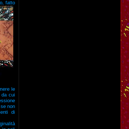
o, fatto
mere le
 da cui
essione
o se non
enti di
ginalità